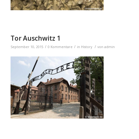
Tor Auschwitz 1
/
/
/
September 10, 2015
0 Kommentare
in
History
von
admin