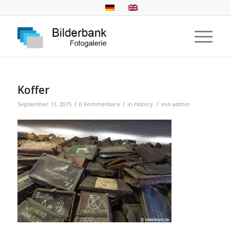
Koffer
/
/
/
September 11, 2015
0 Kommentare
in
History
von
admin